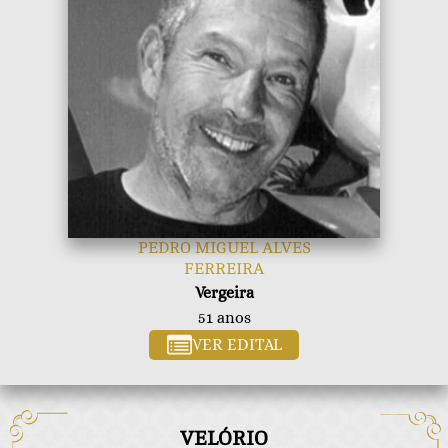
PEDRO MIGUEL ALVES
FERREIRA
Vergeira
51
anos
VER EDITAL
VELÓRIO